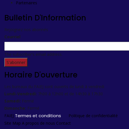
Partenaires
Bulletin D'Information
Rejoignez nos abonnés
Courriel
The subscriber's email address.
Horaire D'ouverture
Les bureaux du FAIEJ sont ouverts de lundi à vendredi
Lundi-Vendredi:
7h00 à 12h00 et de 14h30 à 17h30
Samedi:
Fermé
Dimanche:
Fermé
Termes et conditions
FAIEJ
Politique de confidentialité
Site Map
A propos de nous
Contact