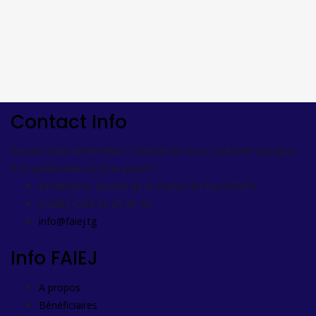
Partenaires
Contact Info
Besoin d'une information ? Besoin de nous contacter à propos
d'un partenariat ou d'un projet ?
Bè-klikamé, avenue de la chance 60 Rue 87AFG ;
(+228) +228 22 25 39 39
info@faiej.tg
Info FAIEJ
A propos
Bénéficiaires