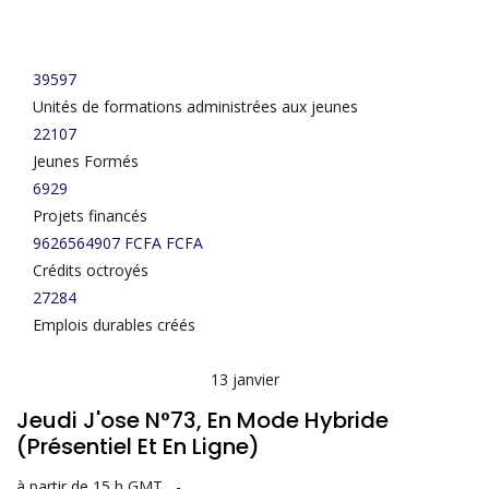
149327
39597
Unités de formations administrées aux jeunes
28039
22107
Jeunes Formés
6929
Projets financés
9626564907 FCFA
FCFA
Crédits octroyés
27284
Emplois durables créés
13
janvier
Jeudi J'ose N°73, En Mode Hybride
(présentiel Et En Ligne)
à partir de 15 h GMT
-