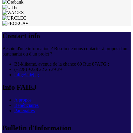
Contact info
Besoin d'une information ? Besoin de nous contacter à propos d'un
partenariat ou d'un projet ?
Bè-klikamé, avenue de la chance 60 Rue 87AFG ;
(+228) +228 22 25 39 39
info@faiej.tg
Info FAIEJ
A propos
Bénéficiaires
Partenaires
Bulletin d'Information