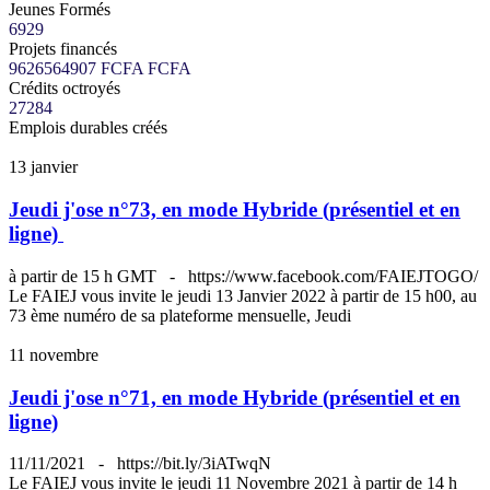
Jeunes Formés
6929
Projets financés
9626564907 FCFA
FCFA
Crédits octroyés
27284
Emplois durables créés
13
janvier
Jeudi j'ose n°73, en mode Hybride (présentiel et en
ligne)
à partir de 15 h GMT
-
https://www.facebook.com/FAIEJTOGO/
Le FAIEJ vous invite le jeudi 13 Janvier 2022 à partir de 15 h00, au
73 ème numéro de sa plateforme mensuelle, Jeudi
11
novembre
Jeudi j'ose n°71, en mode Hybride (présentiel et en
ligne)
11/11/2021
-
https://bit.ly/3iATwqN
Le FAIEJ vous invite le jeudi 11 Novembre 2021 à partir de 14 h