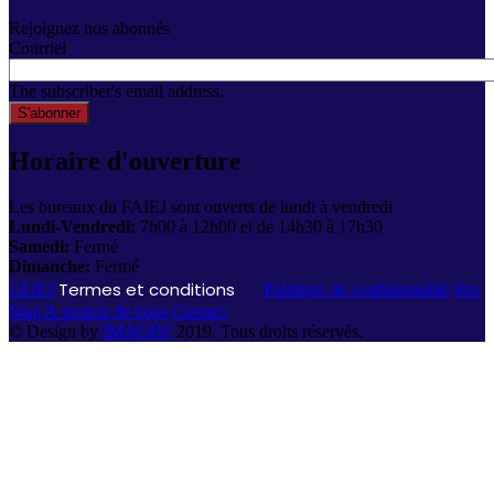
Rejoignez nos abonnés
Courriel
The subscriber's email address.
Horaire d'ouverture
Les bureaux du FAIEJ sont ouverts de lundi à vendredi
Lundi-Vendredi:
7h00 à 12h00 et de 14h30 à 17h30
Samedi:
Fermé
Dimanche:
Fermé
Termes et conditions
FAIEJ
Politique de confidentialité
Site
Map
A propos de nous
Contact
© Design by
IMAGIN'
2019. Tous droits réservés.