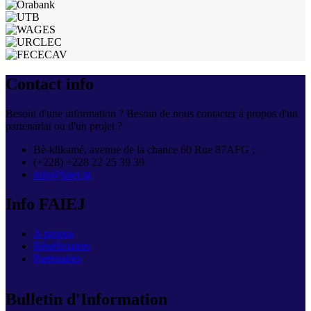
Contact info
Besoin d'une information ? Besoin de nous contacter à propos d'un
partenariat ou d'un projet ?
Bè-klikamé, avenue de la chance 60 Rue 87AFG ;
(+228) +228 22 25 39 39
info@faiej.tg
Info FAIEJ
A propos
Bénéficiaires
Partenaires
Bulletin d'Information