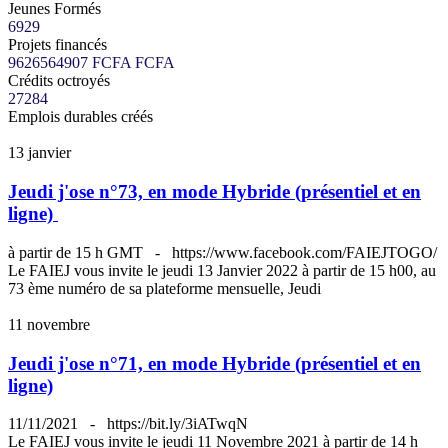
Jeunes Formés
6929
Projets financés
9626564907 FCFA
FCFA
Crédits octroyés
27284
Emplois durables créés
13
janvier
Jeudi j'ose n°73, en mode Hybride (présentiel et en
ligne)
à partir de 15 h GMT
-
https://www.facebook.com/FAIEJTOGO/
Le FAIEJ vous invite le jeudi 13 Janvier 2022 à partir de 15 h00, au
73 ème numéro de sa plateforme mensuelle, Jeudi
11
novembre
Jeudi j'ose n°71, en mode Hybride (présentiel et en
ligne)
11/11/2021
-
https://bit.ly/3iATwqN
Le FAIEJ vous invite le jeudi 11 Novembre 2021 à partir de 14 h