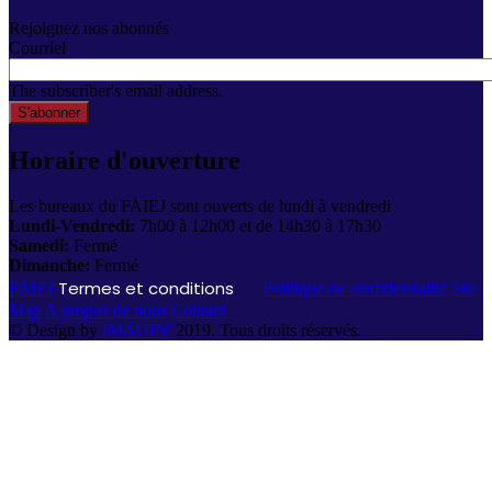
Rejoignez nos abonnés
Courriel
The subscriber's email address.
Horaire d'ouverture
Les bureaux du FAIEJ sont ouverts de lundi à vendredi
Lundi-Vendredi:
7h00 à 12h00 et de 14h30 à 17h30
Samedi:
Fermé
Dimanche:
Fermé
Termes et conditions
FAIEJ
Politique de confidentialité
Site
Map
A propos de nous
Contact
© Design by
IMAGIN'
2019. Tous droits réservés.