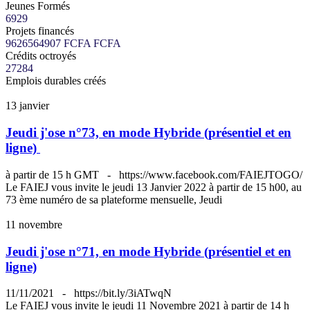
Jeunes Formés
6929
Projets financés
9626564907 FCFA
FCFA
Crédits octroyés
27284
Emplois durables créés
13
janvier
Jeudi j'ose n°73, en mode Hybride (présentiel et en
ligne)
à partir de 15 h GMT
-
https://www.facebook.com/FAIEJTOGO/
Le FAIEJ vous invite le jeudi 13 Janvier 2022 à partir de 15 h00, au
73 ème numéro de sa plateforme mensuelle, Jeudi
11
novembre
Jeudi j'ose n°71, en mode Hybride (présentiel et en
ligne)
11/11/2021
-
https://bit.ly/3iATwqN
Le FAIEJ vous invite le jeudi 11 Novembre 2021 à partir de 14 h