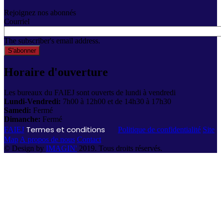
Rejoignez nos abonnés
Courriel
The subscriber's email address.
Horaire d'ouverture
Les bureaux du FAIEJ sont ouverts de lundi à vendredi
Lundi-Vendredi:
7h00 à 12h00 et de 14h30 à 17h30
Samedi:
Fermé
Dimanche:
Fermé
Termes et conditions
FAIEJ
Politique de confidentialité
Site
Map
A propos de nous
Contact
© Design by
IMAGIN'
2019. Tous droits réservés.