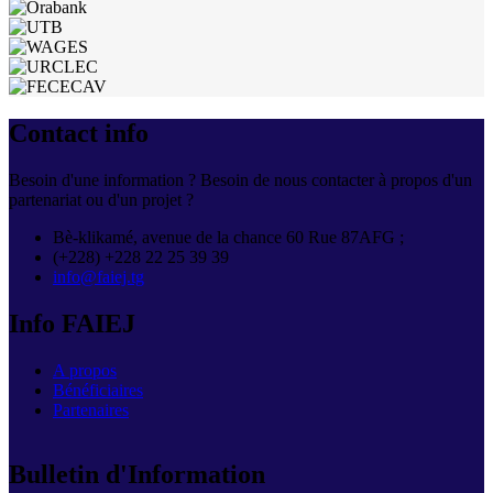
Contact info
Besoin d'une information ? Besoin de nous contacter à propos d'un
partenariat ou d'un projet ?
Bè-klikamé, avenue de la chance 60 Rue 87AFG ;
(+228) +228 22 25 39 39
info@faiej.tg
Info FAIEJ
A propos
Bénéficiaires
Partenaires
Bulletin d'Information