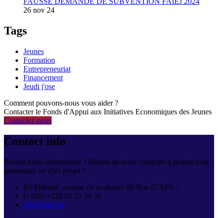
FAUSSE DEMANDE DE SUBVENTION FAIEJ 2024
26 nov 24
Tags
Jeunes
Formation
Entrepreneuriat
Financement
Jeudi j'ose
Comment pouvons-nous vous aider ?
Contacter le Fonds d'Appui aux Initiatives Economiques des Jeunes
Contactez-nous
Contact info
Besoin d'une information ? Besoin de nous contacter à propos d'un
partenariat ou d'un projet ?
Bè-klikamé, avenue de la chance 60 Rue 87AFG ;
(+228) +228 22 25 39 39
info@faiej.tg