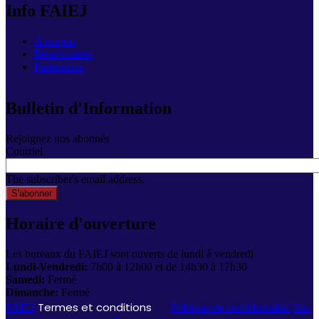
Info FAIEJ
A propos
Bénéficiaires
Partenaires
Bulletin d'Information
Rejoignez nos abonnés
Courriel
The subscriber's email address.
Horaire d'ouverture
Les bureaux du FAIEJ sont ouverts de lundi à vendredi
Lundi-Vendredi:
7h00 à 12h00 et de 14h30 à 17h30
Samedi:
Fermé
Dimanche:
Fermé
Termes et conditions
FAIEJ
Politique de confidentialité
Site