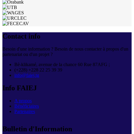
Contact info
Besoin d'une information ? Besoin de nous contacter à propos d'un
partenariat ou d'un projet ?
Bè-klikamé, avenue de la chance 60 Rue 87AFG ;
(+228) +228 22 25 39 39
info@faiej.tg
Info FAIEJ
A propos
Bénéficiaires
Partenaires
Bulletin d'Information