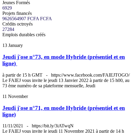
Jeunes Formés
6929
Projets financés
9626564907 FCFA
FCFA
Crédits octroyés
27284
Emplois durables créés
13
January
Jeudi j'ose n°73, en mode Hybride (présentiel et en
ligne)
à partir de 15 h GMT
-
https://www.facebook.com/FAIEJTOGO/
Le FAIEJ vous invite le jeudi 13 Janvier 2022 à partir de 15 h00, au
73 ème numéro de sa plateforme mensuelle, Jeudi
11
November
Jeudi j'ose n°71, en mode Hybride (présentiel et en
ligne)
11/11/2021
-
https://bit.ly/3iATwqN
Le FAIEJ vous invite le jeudi 11 Novembre 2021 à partir de 14 h