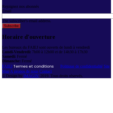
Rejoignez nos abonnés
Email
The subscriber's email address.
Horaire d'ouverture
Les bureaux du FAIEJ sont ouverts de lundi à vendredi
Lundi-Vendredi:
7h00 à 12h00 et de 14h30 à 17h30
Samedi:
Fermé
Dimanche:
Fermé
Termes et conditions
FAIEJ
Politique de confidentialité
Site
Map
A propos de nous
Contact
© Design by
IMAGIN'
2019. Tous droits réservés.