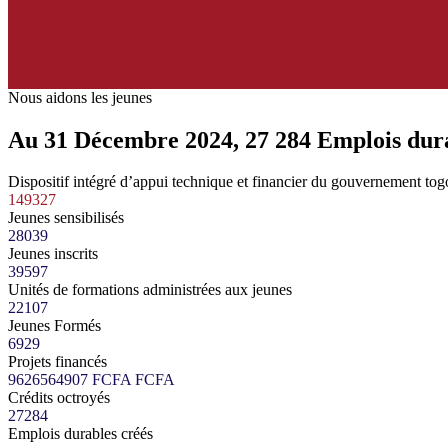
Nous aidons les jeunes
Au 31 Décembre 2024
,
27 284
Emplois dura
Dispositif intégré d’appui technique et financier du gouvernement togol
149327
Jeunes sensibilisés
28039
Jeunes inscrits
39597
Unités de formations administrées aux jeunes
22107
Jeunes Formés
6929
Projets financés
9626564907 FCFA
FCFA
Crédits octroyés
27284
Emplois durables créés