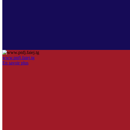
www.pnfj.faiej.tg
En savoir plus