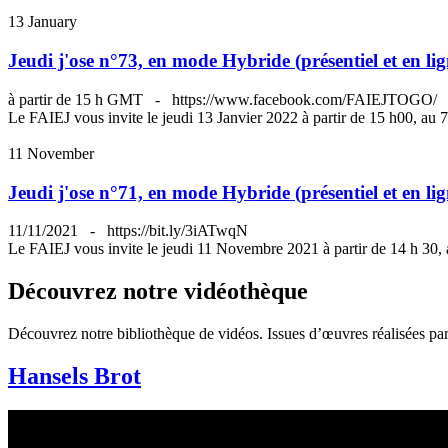
13
January
Jeudi j'ose n°73, en mode Hybride (présentiel et en li
à partir de 15 h GMT
-
https://www.facebook.com/FAIEJTOGO/
Le FAIEJ vous invite le jeudi 13 Janvier 2022 à partir de 15 h00, au
11
November
Jeudi j'ose n°71, en mode Hybride (présentiel et en lig
11/11/2021
-
https://bit.ly/3iATwqN
Le FAIEJ vous invite le jeudi 11 Novembre 2021 à partir de 14 h 30,
Découvrez notre vidéothèque
Découvrez notre bibliothèque de vidéos. Issues d’œuvres réalisées par 
Hansels Brot