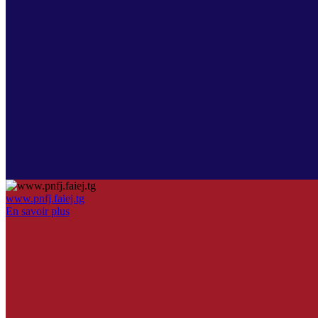
www.pnfj.faiej.tg
En savoir plus