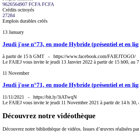
9626564907 FCFA
FCFA
Crédits octroyés
27284
Emplois durables créés
13
January
Jeudi j'ose n°73, en mode Hybride (présentiel et en li
à partir de 15 h GMT
-
https://www.facebook.com/FAIEJTOGO/
Le FAIEJ vous invite le jeudi 13 Janvier 2022 à partir de 15 h00, au
11
November
Jeudi j'ose n°71, en mode Hybride (présentiel et en lig
11/11/2021
-
https://bit.ly/3iATwqN
Le FAIEJ vous invite le jeudi 11 Novembre 2021 à partir de 14 h 30,
Découvrez notre vidéothèque
Découvrez notre bibliothèque de vidéos. Issues d’œuvres réalisées par 