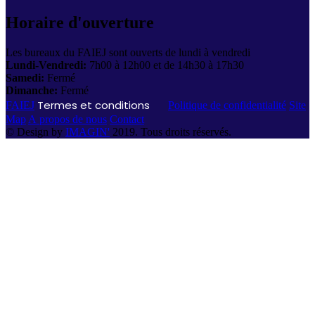
Horaire d'ouverture
Les bureaux du FAIEJ sont ouverts de lundi à vendredi
Lundi-Vendredi:
7h00 à 12h00 et de 14h30 à 17h30
Samedi:
Fermé
Dimanche:
Fermé
Termes et conditions
FAIEJ
Politique de confidentialité
Site
Map
A propos de nous
Contact
© Design by
IMAGIN'
2019. Tous droits réservés.