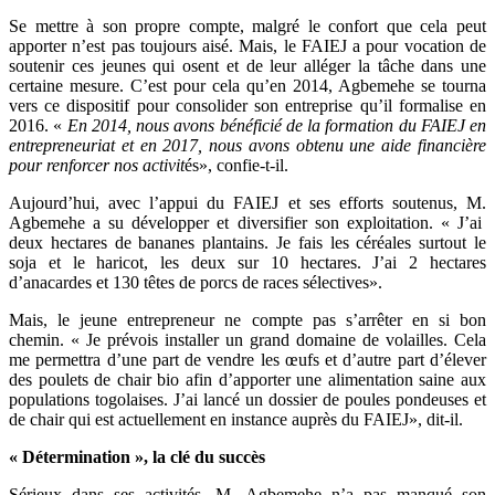
Se mettre à son propre compte, malgré le confort que cela peut
apporter n’est pas toujours aisé. Mais, le FAIEJ a pour vocation de
soutenir ces jeunes qui osent et de leur alléger la tâche dans une
certaine mesure. C’est pour cela qu’en 2014, Agbemehe se tourna
vers ce dispositif pour consolider son entreprise qu’il formalise en
2016. «
En 2014, nous avons bénéficié de la formation du FAIEJ en
entrepreneuriat et en 2017, nous avons obtenu une aide financière
pour renforcer nos activit
és», confie-t-il.
Aujourd’hui, avec l’appui du FAIEJ et ses efforts soutenus, M.
Agbemehe a su développer et diversifier son exploitation. « J’ai
deux hectares de bananes plantains. Je fais les céréales surtout le
soja et le haricot, les deux sur 10 hectares. J’ai 2 hectares
d’anacardes et 130 têtes de porcs de races sélectives».
Mais, le jeune entrepreneur ne compte pas s’arrêter en si bon
chemin. « Je prévois installer un grand domaine de volailles. Cela
me permettra d’une part de vendre les œufs et d’autre part d’élever
des poulets de chair bio afin d’apporter une alimentation saine aux
populations togolaises. J’ai lancé un dossier de poules pondeuses et
de chair qui est actuellement en instance auprès du FAIEJ», dit-il.
« Détermination », la clé du succès
Sérieux dans ses activités, M. Agbemehe n’a pas manqué son