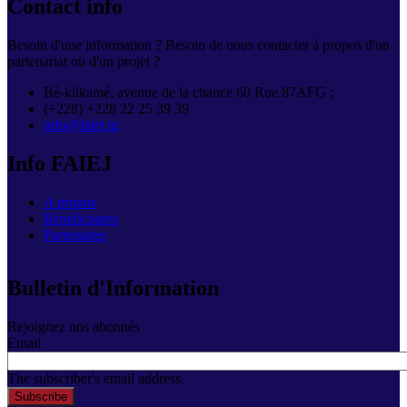
Contact info
Besoin d'une information ? Besoin de nous contacter à propos d'un
partenariat ou d'un projet ?
Bè-klikamé, avenue de la chance 60 Rue 87AFG ;
(+228) +228 22 25 39 39
info@faiej.tg
Info FAIEJ
A propos
Bénéficiaires
Partenaires
Bulletin d'Information
Rejoignez nos abonnés
Email
The subscriber's email address.