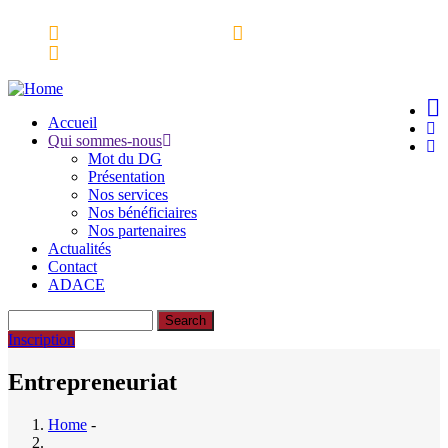
Skip
Espace partenaires
Webmail
to
Ressources Documentaires
main
content
Accueil
Qui sommes-nous
Main
Mot du DG
navigation
Présentation
Nos services
Nos bénéficiaires
Nos partenaires
Actualités
Contact
ADACE
Search
Inscription
Entrepreneuriat
Home
-