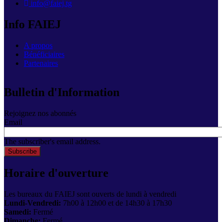
info@faiej.tg
Info FAIEJ
A propos
Bénéficiaires
Partenaires
Bulletin d'Information
Rejoignez nos abonnés
Email
The subscriber's email address.
Horaire d'ouverture
Les bureaux du FAIEJ sont ouverts de lundi à vendredi
Lundi-Vendredi:
7h00 à 12h00 et de 14h30 à 17h30
Samedi:
Fermé
Dimanche:
Fermé