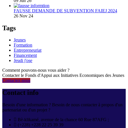
09 Jun 26
FAUSSE DEMANDE DE SUBVENTION FAIEJ 2024
26 Nov 24
Tags
Jeunes
Formation
Entrepreneuriat
Financement
Jeudi j'ose
Comment pouvons-nous vous aider ?
Contacter le Fonds d'Appui aux Initiatives Economiques des Jeunes
Contactez-nous
Contact info
Besoin d'une information ? Besoin de nous contacter à propos d'un
partenariat ou d'un projet ?
Bè-klikamé, avenue de la chance 60 Rue 87AFG ;
(+228) +228 22 25 39 39