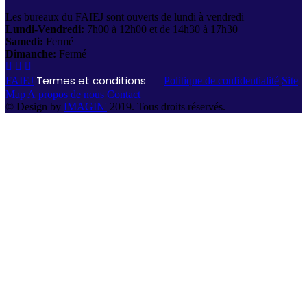
Les bureaux du FAIEJ sont ouverts de lundi à vendredi
Lundi-Vendredi:
7h00 à 12h00 et de 14h30 à 17h30
Samedi:
Fermé
Dimanche:
Fermé
Termes et conditions
FAIEJ
Politique de confidentialité
Site
Map
A propos de nous
Contact
© Design by
IMAGIN'
2019. Tous droits réservés.