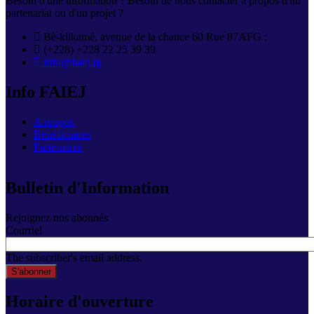
Besoin d'une information ? Besoin de nous contacter à propos d'un
partenariat ou d'un projet ?
Bè-klikamé, avenue de la chance 60 Rue 87AFG ;
(+228) +228 22 25 39 39
info@faiej.tg
Info FAIEJ
A propos
Bénéficiaires
Partenaires
Bulletin d'Information
Rejoignez nos abonnés
Courriel
The subscriber's email address.
Horaire d'ouverture