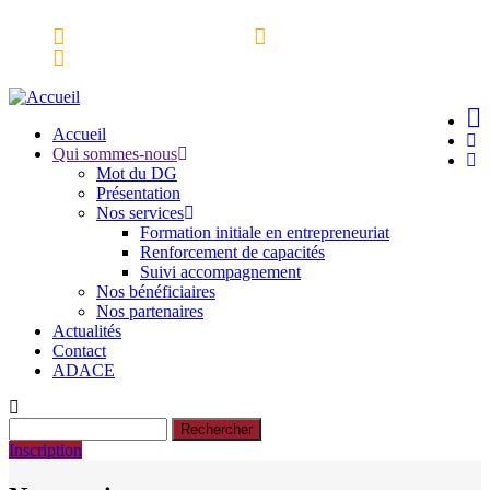
Aller
Espace partenaires
Webmail
au
Ressources Documentaires
contenu
principal
Accueil
Qui sommes-nous
Main
Mot du DG
navigation
Présentation
Nos services
Formation initiale en entrepreneuriat
Renforcement de capacités
Suivi accompagnement
Nos bénéficiaires
Nos partenaires
Actualités
Contact
ADACE
Rechercher
Inscription