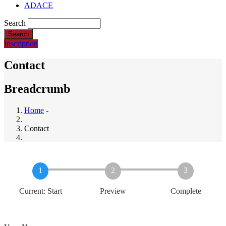
ADACE
Search
Inscription
Contact
Breadcrumb
Home
-
Contact
1
2
3
Current:
Start
Preview
Complete