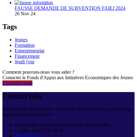
FAUSSE DEMANDE DE SUBVENTION FAIEJ 2024
26 Nov 24
Tags
Jeunes
Formation
Entrepreneuriat
Financement
Jeudi j'ose
Comment pouvons-nous vous aider ?
Contacter le Fonds d'Appui aux Initiatives Economiques des Jeunes
Contactez-nous
Contact info
Besoin d'une information ? Besoin de nous contacter à propos d'un
partenariat ou d'un projet ?
Bè-klikamé, avenue de la chance 60 Rue 87AFG ;
(+228) +228 22 25 39 39
info@faiej.tg