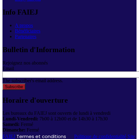
Info FAIEJ
A propos
Bénéficiaires
Partenaires
Bulletin d'Information
Rejoignez nos abonnés
Email
The subscriber's email address.
Horaire d'ouverture
Les bureaux du FAIEJ sont ouverts de lundi à vendredi
Lundi-Vendredi:
7h00 à 12h00 et de 14h30 à 17h30
Samedi:
Fermé
Dimanche:
Fermé
Termes et conditions
FAIEJ
Politique de confidentialité
Site