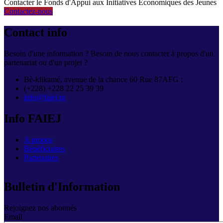
Contacter le Fonds d'Appui aux Initiatives Economiques des Jeunes
Contactez-nous
Contact info
Besoin d'une information ? Besoin de nous contacter à propos d'un
partenariat ou d'un projet ?
Bè-klikamé, avenue de la chance 60 Rue 87AFG ;
(+228) +228 22 25 39 39
info@faiej.tg
Info FAIEJ
A propos
Bénéficiaires
Partenaires
Bulletin d'Information
Rejoignez nos abonnés
Email