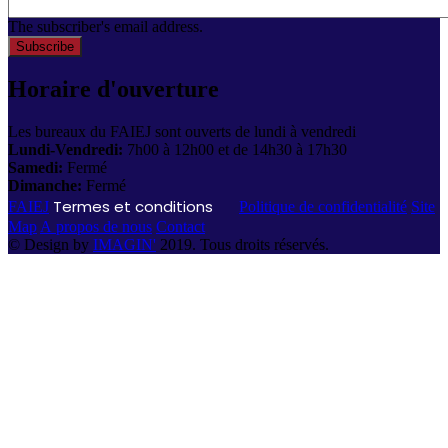
The subscriber's email address.
Horaire d'ouverture
Les bureaux du FAIEJ sont ouverts de lundi à vendredi
Lundi-Vendredi:
7h00 à 12h00 et de 14h30 à 17h30
Samedi:
Fermé
Dimanche:
Fermé
Termes et conditions
FAIEJ
Politique de confidentialité
Site
Map
A propos de nous
Contact
© Design by
IMAGIN'
2019. Tous droits réservés.