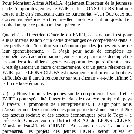
Pour Monsieur Arime ANALA, également Directeur de la jeunesse
et de l’emploi des jeunes, le FAIEJ et le LIONS CLUBS font une
œuvre utile en s’engageant dans ce partenariat. «(…) Que ceux qui
doivent en bénéficier en tirent meilleur profit » a –t-il indiqué tout en
souhaitant que ce partenariat soit pérenne.
Quand à la Directrice Générale du FAIEJ, ce partenariat est pour
elle la matérialisation d’un cadre d’échanges de compétences dans la
perspective de l’insertion socio-économique des jeunes en vue de
leur épanouissement. « Il s’agit pour nous de compléter les
compétences à acquérir par nos jeunes sur le plan du leadership et de
les outiller à identifier et gérer les opportunités qui s’offrent à eux.
C’est également un cadre d’encadrement, car un jeune référencé au
FAIEJ par le LIONS CLUBS est quasiment sûr d’arriver à bout des
difficultés qu’il aura à rencontrer sur son chemin » a-t-elle affirmé à
la fin de la cérémonie.
« (…) Nous formons les jeunes sur le comportement social et le
FAIEJ a pour spécialité, l’insertion dans le tissu économique du pays
à travers la promotion de l’entrepreneuriat. Il s’agit pour nous
d’associer nos deux compétences pour permettre à nos jeunes d’être
des acteurs sociaux et des acteurs économiques pour le Togo » a
précisé le Gouverneur du District 403 A2 de LIONS CLUBS,
Monsieur Jean-Claude CRINOT. Au cours de ces 12 mois de
partenariat, les projets des jeunes LIONS seront suivis et