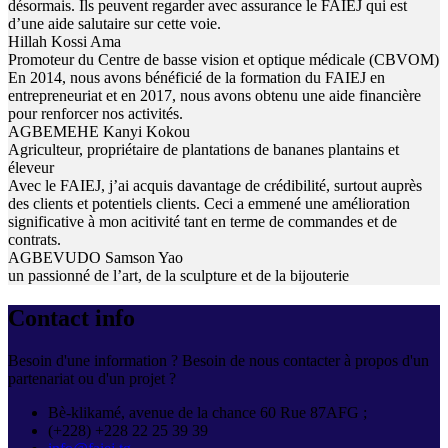
désormais. Ils peuvent regarder avec assurance le FAIEJ qui est
d’une aide salutaire sur cette voie.
Hillah Kossi Ama
Promoteur du Centre de basse vision et optique médicale (CBVOM)
En 2014, nous avons bénéficié de la formation du FAIEJ en
entrepreneuriat et en 2017, nous avons obtenu une aide financière
pour renforcer nos activités.
AGBEMEHE Kanyi Kokou
Agriculteur, propriétaire de plantations de bananes plantains et
éleveur
Avec le FAIEJ, j’ai acquis davantage de crédibilité, surtout auprès
des clients et potentiels clients. Ceci a emmené une amélioration
significative à mon acitivité tant en terme de commandes et de
contrats.
AGBEVUDO Samson Yao
un passionné de l’art, de la sculpture et de la bijouterie
Contact info
Besoin d'une information ? Besoin de nous contacter à propos d'un
partenariat ou d'un projet ?
Bè-klikamé, avenue de la chance 60 Rue 87AFG ;
(+228) +228 22 25 39 39