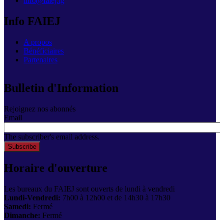
info@faiej.tg
Info FAIEJ
A propos
Bénéficiaires
Partenaires
Bulletin d'Information
Rejoignez nos abonnés
Email
The subscriber's email address.
Horaire d'ouverture
Les bureaux du FAIEJ sont ouverts de lundi à vendredi
Lundi-Vendredi:
7h00 à 12h00 et de 14h30 à 17h30
Samedi:
Fermé
Dimanche:
Fermé