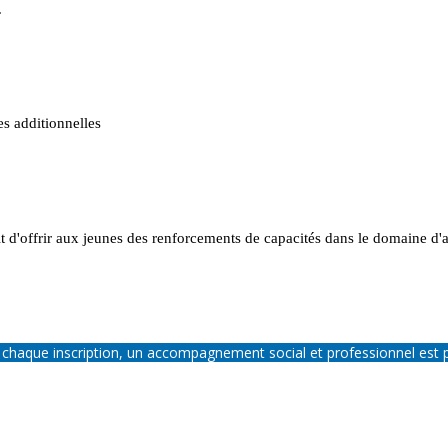
.
s additionnelles
git d'offrir aux jeunes des renforcements de capacités dans le domaine d'a
 chaque inscription, un accompagnement social et professionnel est 