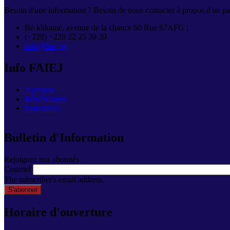
Besoin d'une information ? Besoin de nous contacter à propos d'un par
Bè-klikamé, avenue de la chance 60 Rue 87AFG ;
(+228) +228 22 25 39 39
info@faiej.tg
Info FAIEJ
A propos
Bénéficiaires
Partenaires
Bulletin d'Information
Rejoignez nos abonnés
Courriel
The subscriber's email address.
Horaire d'ouverture