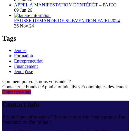
APPEL À MANIFESTATION D’INTÉRÊT – PAJEC
09 Jun 26
FAUSSE DEMANDE DE SUBVENTION FAIEJ 2024
26 Nov 24
Tags
Jeunes
Formation
Entrepreneuriat
Financement
Jeudi j'ose
Comment pouvons-nous vous aider ?
Contacter le Fonds d'Appui aux Initiatives Economiques des Jeunes
Contactez-nous
Contact info
Besoin d'une information ? Besoin de nous contacter à propos d'un
partenariat ou d'un projet ?