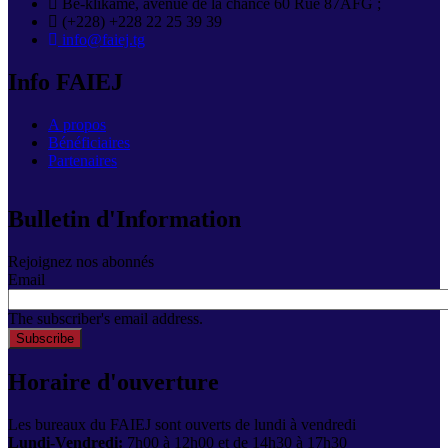
Bè-klikamé, avenue de la chance 60 Rue 87AFG ;
(+228) +228 22 25 39 39
info@faiej.tg
Info FAIEJ
A propos
Bénéficiaires
Partenaires
Bulletin d'Information
Rejoignez nos abonnés
Email
The subscriber's email address.
Horaire d'ouverture
Les bureaux du FAIEJ sont ouverts de lundi à vendredi
Lundi-Vendredi:
7h00 à 12h00 et de 14h30 à 17h30