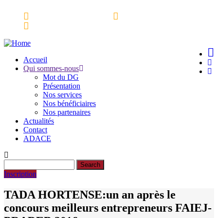
Skip
Espace partenaires
Webmail
to
Ressources Documentaires
main
content
Accueil
Qui sommes-nous
Main
Mot du DG
navigation
Présentation
Nos services
Nos bénéficiaires
Nos partenaires
Actualités
Contact
ADACE
Search
Inscription
TADA HORTENSE:un an après le
concours meilleurs entrepreneurs FAIEJ-