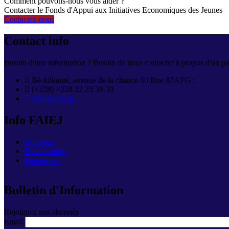
Comment pouvons-nous vous aider ?
Contacter le Fonds d'Appui aux Initiatives Economiques des Jeunes
Contactez-nous
Contact info
Besoin d'une information ? Besoin de nous contacter à propos d'un par
Bè-klikamé, avenue de la chance 60 Rue 87AFG ;
(+228) +228 22 25 39 39
info@faiej.tg
Info FAIEJ
A propos
Bénéficiaires
Partenaires
Bulletin d'Information
Rejoignez nos abonnés
Email