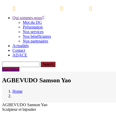
Skip
Espace partenaires
Webmail
Ressources
to
main
Qui sommes-nous
Main
content
Mot du DG
navigation
Présentation
Nos services
Nos bénéficiaires
Nos partenaires
Actualités
Contact
ADACE
Search
Inscription
AGBEVUDO Samson Yao
Home
Breadcrumb
AGBEVUDO Samson Yao
Sculpteur et bijoutier