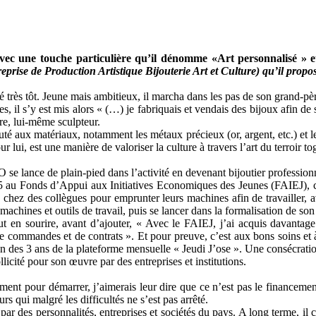
avec une touche particulière qu’il dénomme «Art personnalisé » e
ise de Production Artistique Bijouterie Art et Culture) qu’il propose 
rès tôt. Jeune mais ambitieux, il marcha dans les pas de son grand-père,
 il s’y est mis alors « (…) je fabriquais et vendais des bijoux afin de sa
re, lui-même sculpteur.
beauté aux matériaux, notamment les métaux précieux (or, argent, etc.) 
 lui, est une manière de valoriser la culture à travers l’art du terroir to
ce de plain-pied dans l’activité en devenant bijoutier professionnel
015 au Fonds d’Appui aux Initiatives Economiques des Jeunes (FAIEJ), ce 
 chez des collègues pour emprunter leurs machines afin de travailler, 
machines et outils de travail, puis se lancer dans la formalisation de son 
 sourire, avant d’ajouter, « Avec le FAIEJ, j’ai acquis davantage de 
 de commandes et de contrats ». Et pour preuve, c’est aux bons soins e
n des 3 ans de la plateforme mensuelle « Jeudi J’ose ». Une consécration
licité pour son œuvre par des entreprises et institutions.
nt pour démarrer, j’aimerais leur dire que ce n’est pas le financement q
rs qui malgré les difficultés ne s’est pas arrêté.
 des personnalités, entreprises et sociétés du pays. A long terme, il