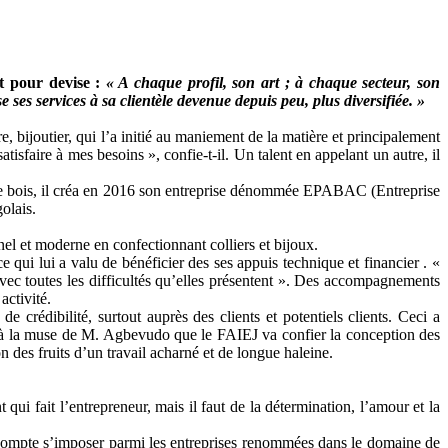
t pour devise :
« A chaque profil, son art ; à chaque secteur, son
ses services à sa clientèle devenue depuis peu, plus diversifiée. »
 bijoutier, qui l’a initié au maniement de la matière et principalement
tisfaire à mes besoins », confie-t-il. Un talent en appelant un autre, il
et le bois, il créa en 2016 son entreprise dénommée EPABAC (Entreprise
golais.
 et moderne en confectionnant colliers et bijoux.
qui lui a valu de bénéficier des ses appuis technique et financier . «
avec toutes les difficultés qu’elles présentent ». Des accompagnements
activité.
crédibilité, surtout auprès des clients et potentiels clients. Ceci a
t à la muse de M. Agbevudo que le FAIEJ va confier la conception des
 des fruits d’un travail acharné et de longue haleine.
ui fait l’entrepreneur, mais il faut de la détermination, l’amour et la
 compte s’imposer parmi les entreprises renommées dans le domaine de