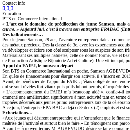
Contact Info
Education
BTS en Commerce International
« L’art est le domaine de prédilection du jeune Samson, mais 
œuvre. »
Aujourd’hui, c’est à travers son entreprise EPABAC (Entrepr
Des balbutiements…
Pour le jeune Samson, 28 ans, l’aventure entrepreneuriale a commencé t
des métaux précieux. Dès la classe de 3e, avec les expériences acquises,
va développer et éclore son côté sculpteur sous les auspices de son frè
Matérialisant ses multiples habiletés, celle de donner forme, vie et 
de Production Artistique Bijouterie Art et Culture). Une vitrine qui, pour
Appui du FAIEJ, le nouveau départ
Son BTS en Commerce International en poche, Samson AGBEVUDO se lan
En quête de financements pour élargir son activité, il s’inscrit en 2
Avant, de bénéficier de l’appui du FAIEJ, j’étais obligé de me rendre
qui se sont révélés fort vitaux puisqu’ils lui ont permis, d’acquérir des 
« L’accompagnement du FAIEJ m’a beaucoup aidé », confie-t-il tout en
emmené une amélioration significative à mon acitivité tant en terme
trophées décernés aux jeunes primo-entrepreneurs lors de la célébratio
A ce jour, l’entreprise EPA BAC a déjà créé deux (2) emplois et est sol
Exhortations…
«Aux jeunes qui désirent entreprendre qui n’entendent que le financeme
maîtrise de l’activité et surtout bien le faire.» En témoignent son parcou
A court et à moyen terme, M. AGBEVUDO désire se faire connaitre par