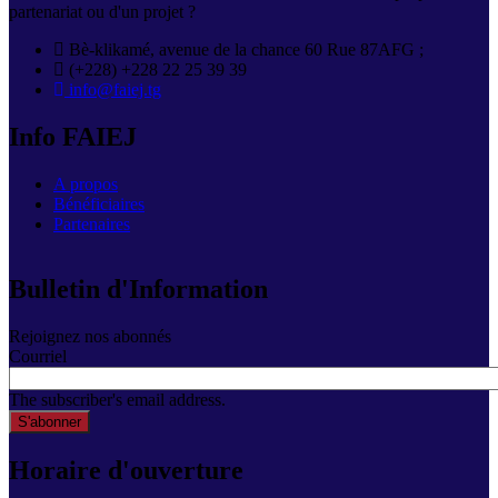
partenariat ou d'un projet ?
Bè-klikamé, avenue de la chance 60 Rue 87AFG ;
(+228) +228 22 25 39 39
info@faiej.tg
Info FAIEJ
A propos
Bénéficiaires
Partenaires
Bulletin d'Information
Rejoignez nos abonnés
Courriel
The subscriber's email address.
Horaire d'ouverture