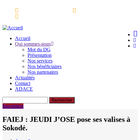
Aller
Espace partenaires
Webmail
au
Ressources Documentaires
contenu
principal
Accueil
Qui sommes-nous
Main
Mot du DG
navigation
Présentation
Nos services
Nos bénéficiaires
Nos partenaires
Actualités
Contact
ADACE
Rechercher
Inscription
FAIEJ : JEUDI J’OSE pose ses valises à
Sokodé.