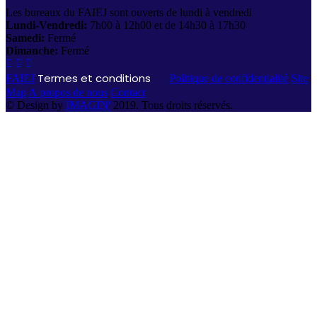
Les bureaux du FAIEJ sont ouverts de lundi à vendredi
Lundi-Vendredi:
7h00 à 12h00 et de 14h30 à 17h30
Samedi:
Fermé
Dimanche:
Fermé
Termes et conditions
FAIEJ
Politique de confidentialité
Site
Map
A propos de nous
Contact
© Design by
IMAGIN'
2019. Tous droits réservés.