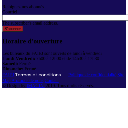
Rejoignez nos abonnés
Courriel
The subscriber's email address.
Horaire d'ouverture
Les bureaux du FAIEJ sont ouverts de lundi à vendredi
Lundi-Vendredi:
7h00 à 12h00 et de 14h30 à 17h30
Samedi:
Fermé
Dimanche:
Fermé
Termes et conditions
FAIEJ
Politique de confidentialité
Site
Map
A propos de nous
Contact
© Design by
IMAGIN'
2019. Tous droits réservés.