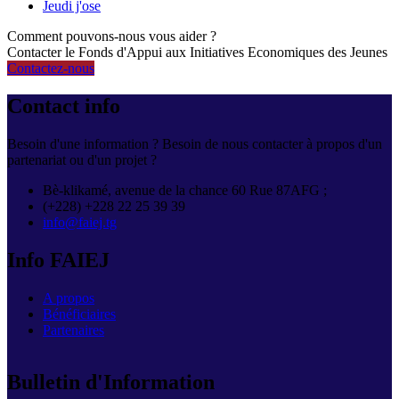
Jeudi j'ose
Comment pouvons-nous vous aider ?
Contacter le Fonds d'Appui aux Initiatives Economiques des Jeunes
Contactez-nous
Contact info
Besoin d'une information ? Besoin de nous contacter à propos d'un
partenariat ou d'un projet ?
Bè-klikamé, avenue de la chance 60 Rue 87AFG ;
(+228) +228 22 25 39 39
info@faiej.tg
Info FAIEJ
A propos
Bénéficiaires
Partenaires
Bulletin d'Information