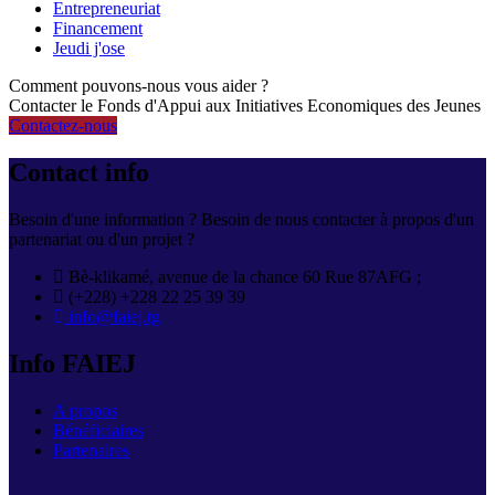
Entrepreneuriat
Financement
Jeudi j'ose
Comment pouvons-nous vous aider ?
Contacter le Fonds d'Appui aux Initiatives Economiques des Jeunes
Contactez-nous
Contact info
Besoin d'une information ? Besoin de nous contacter à propos d'un
partenariat ou d'un projet ?
Bè-klikamé, avenue de la chance 60 Rue 87AFG ;
(+228) +228 22 25 39 39
info@faiej.tg
Info FAIEJ
A propos
Bénéficiaires
Partenaires