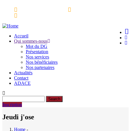
Skip
Espace partenaires
Webmail
to
Ressources Documentaires
main
content
Accueil
Qui sommes-nous
Main
Mot du DG
navigation
Présentation
Nos services
Nos bénéficiaires
Nos partenaires
Actualités
Contact
ADACE
Search
Inscription
Jeudi j'ose
Home
-