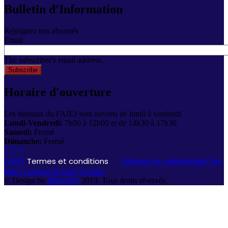
Bulletin d'Information
Rejoignez nos abonnés
Email
The subscriber's email address.
Horaire d'ouverture
Les bureaux du FAIEJ sont ouverts de lundi à vendredi
Lundi-Vendredi:
7h00 à 12h00 et de 14h30 à 17h30
Samedi:
Fermé
Dimanche:
Fermé
Termes et conditions
FAIEJ
Politique de confidentialité
Site
Map
A propos de nous
Contact
© Design by
IMAGIN'
2019. Tous droits réservés.