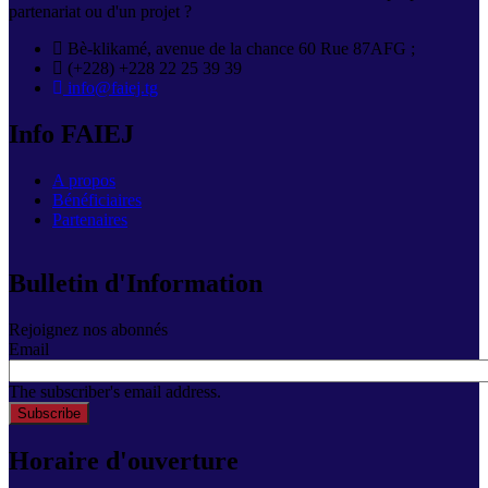
partenariat ou d'un projet ?
Bè-klikamé, avenue de la chance 60 Rue 87AFG ;
(+228) +228 22 25 39 39
info@faiej.tg
Info FAIEJ
A propos
Bénéficiaires
Partenaires
Bulletin d'Information
Rejoignez nos abonnés
Email
The subscriber's email address.
Horaire d'ouverture