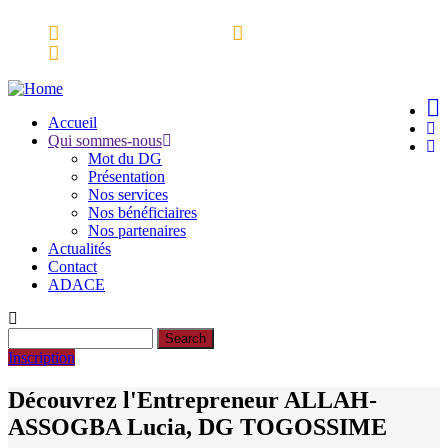
Skip
Espace partenaires
Webmail
to
Ressources Documentaires
main
content
Accueil
Qui sommes-nous
Main
Mot du DG
navigation
Présentation
Nos services
Nos bénéficiaires
Nos partenaires
Actualités
Contact
ADACE
Search
Inscription
Découvrez l'Entrepreneur ALLAH-
ASSOGBA Lucia, DG TOGOSSIME