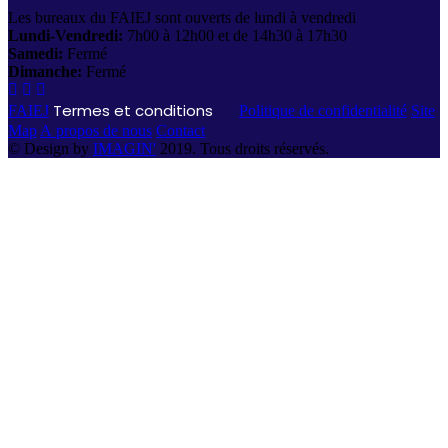
Les bureaux du FAIEJ sont ouverts de lundi à vendredi
Lundi-Vendredi:
7h00 à 12h00 et de 14h30 à 17h30
Samedi:
Fermé
Dimanche:
Fermé
Termes et conditions
FAIEJ
Politique de confidentialité
Site
Map
A propos de nous
Contact
© Design by
IMAGIN'
2019. Tous droits réservés.