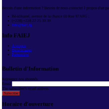
Besoin d'une information ? Besoin de nous contacter à propos d'un par
Bè-klikamé, avenue de la chance 60 Rue 87AFG ;
(+228) +228 22 25 39 39
info@faiej.tg
Info FAIEJ
A propos
Bénéficiaires
Partenaires
Bulletin d'Information
Rejoignez nos abonnés
Email
The subscriber's email address.
Horaire d'ouverture